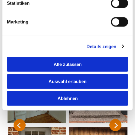
Statistiken
Auch
Reparaturarbeiten aller Art
führen wir gerne
durch.
Marketing
Einige Referenzen:
Details zeigen
Alle zulassen
Auswahl erlauben
Ablehnen