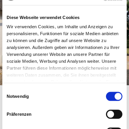
Diese Webseite verwendet Cookies
Wir verwenden Cookies, um Inhalte und Anzeigen zu
personalisieren, Funktionen für soziale Medien anbieten
zu können und die Zugriffe auf unsere Website zu
analysieren. Außerdem geben wir Informationen zu Ihrer
Verwendung unserer Website an unsere Partner für
soziale Medien, Werbung und Analysen weiter. Unsere
Partner führen diese Informationen möglicherweise mit
weiteren Daten zusammen, die Sie ihnen bereitgestellt
haben oder die sie im Rahmen Ihrer Nutzung der Dienste
gesammelt haben.
Einwilligungsauswahl
Notwendig
Jegliche Raumlösungen für Ihr Zuhause sowie
Gestaltungswünsche im Außenbereich fertigen wir
Präferenzen
passgenau und setzen Ihre Ideen fachgerecht um.